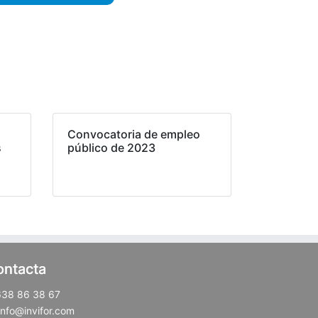
Convocatoria de empleo
s
público de 2023
ontacta
638 86 38 67
info@invifor.com