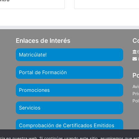
Enlaces de Interés
C
Matricúlate!
Portal de Formación
Po
Avi
Promociones
Pri
Pol
Servicios
Comprobación de Certificados Emitidos
ia en nuestra web. Si continúas usando este sitio, asumiremos que est