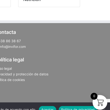
ontacta
638 86 38 67
info@invifor.com
lítica legal
so legal
vacidad y protección de datos
ítica de cookies
0
ás de acuerdo con ello.
Aceptar
Política de privacidad