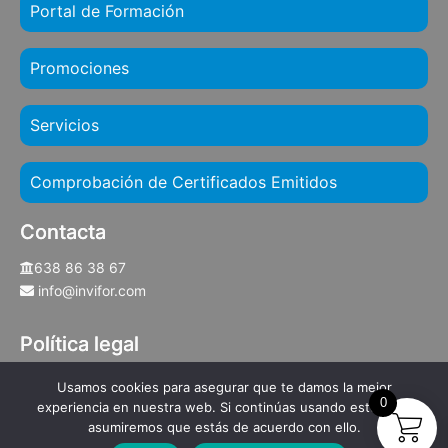
Portal de Formación
Promociones
Servicios
Comprobación de Certificados Emitidos
Contacta
638 86 38 67
info@invifor.com
Política legal
Aviso legal
Usamos cookies para asegurar que te damos la mejor
Privacidad y protección de datos
0
experiencia en nuestra web. Si continúas usando este sitio,
Política de cookies
asumiremos que estás de acuerdo con ello.